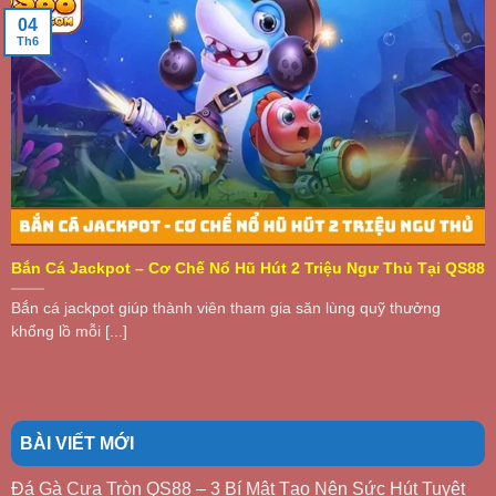
04
Đồ họa 3D trong bắn cá QS88 tại Jili
Th6
Xem thêm:
Thể Thao QS88
– Danh Mục
Sở Hữu 3000 Kèo Thơm Mỗi Ngày
Thương hiệu QS88 liên kết chặt chẽ cùng nhiều nhà phát
hành trò chơi nổi tiếng toàn cầu, bet thủ thỏa sức lựa chọn
không gian săn thưởng phù hợp xu hướng cá nhân. Sự
Bắn Cá Jackpot – Cơ Chế Nổ Hũ Hút 2 Triệu Ngư Thủ Tại QS88
kết hợp hoàn hảo tạo nên hệ sinh thái giải trí đa sắc màu,
anh em trải nghiệm không biết chán nhờ chủ đề cập nhật
Bắn cá jackpot giúp thành viên tham gia săn lùng quỹ thưởng
liên tục.
khổng lồ mỗi [...]
Sân chơi tích hợp chế độ nổ hũ jackpot liên hoàn, cược
Sảnh
thủ cơ hội nhận thưởng lên đến 50.000.000 VND khi hạ
Jili
gục rồng vàng quý hiếm.
BÀI VIẾT MỚI
Địa điểm cung cấp vũ khí đạn dội bom la-ze thế hệ
Sảnh
mới, tay cược nâng cấp pháo đài lên mức tối đa nhằm
CQ9
Đá Gà Cựa Tròn QS88 – 3 Bí Mật Tạo Nên Sức Hút Tuyệt