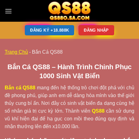
ĐĂNG KÝ +18.888K
ĐĂNG NHẬP
Trang Chủ
-
Bắn Cá QS88
Bắn Cá QS88 – Hành Trình Chinh Phục
1000 Sinh Vật Biển
Bắn cá QS88
mang đến hệ thống trò chơi đột phá với chủ
đề phong phú, giúp anh em dễ dàng hòa mình vào thế giới
thủy cung bí ẩn. Nơi đây có sinh vật biển đa dạng cùng hệ
số nhân giá trị cực kỳ lớn. Thành viên
QS88
cần sử dụng
vũ khí hiện đại để hạ gục con mồi theo đúng quy định và
nhận thưởng lên đến x10.000 lần.