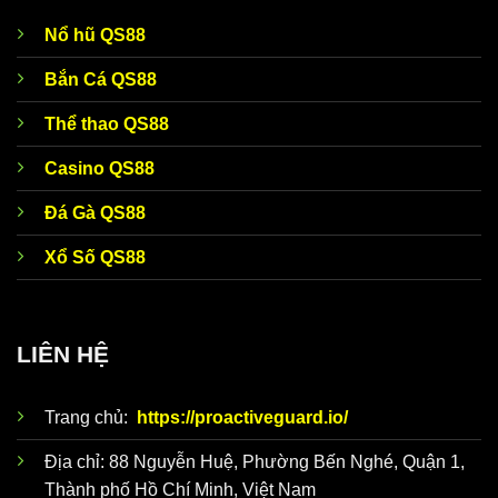
Nổ hũ QS88
Bắn Cá QS88
Thể thao QS88
Casino QS88
Đá Gà QS88
Xổ Số QS88
LIÊN HỆ
Trang chủ:
https://proactiveguard.io/
Địa chỉ: 88 Nguyễn Huệ, Phường Bến Nghé, Quận 1,
Thành phố Hồ Chí Minh, Việt Nam