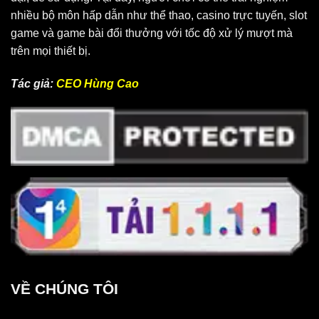
nhiều bộ môn hấp dẫn như thể thao, casino trực tuyến, slot
mép màn hình, tập trung bắn liên tục vào đầu giúp hạ gục
game và game bài đổi thưởng với tốc độ xử lý mượt mà
mục tiêu dễ dàng.
trên mọi thiết bị.
Bắn băng bi: Bet thủ bắn vài viên đạn vào tường để dội
ngược lại mục tiêu, kết hợp bắn trực diện tạo ra lượng sát
Tác giả:
CEO Hùng Cao
thương kép cực mạnh.
Đăng ký tham gia bắn cá nhận ngay ưu đãi
chào mừng
Nhà cái liên tục triển khai chương trình khuyến mãi quy mô
lớn, thương hiệu sẵn sàng chi khoản ngân sách khổng lồ
tri ân cộng đồng thành viên. Quy trình tham gia vô cùng
đơn giản, người chơi sở hữu ngay tài khoản hợp lệ chỉ
qua vài thao tác thiết lập cơ bản.
Khuyến mãi nạp đầu: Hội viên thực hiện giao dịch đầu tiên
VỀ CHÚNG TÔI
nhận tiền thưởng tối đa lên đến 18.888.000 VND làm vốn
khởi nghiệp.