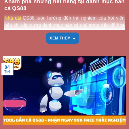
Khám phá những nét riêng tại danh mục bắn
cá QS88
Nhà cái
QS88 luôn hướng đến trải nghiệm của hội viên
nên khi xây dựng danh mục bắn cá chú trọng đến đồ họa
3D chân thự, âm thanh sống động. Cùng với đó anh em sẽ
XEM THÊM
được tận hưởng các nét đặc trưng riêng biệt như sau:
Không gian thủy cung bắn cá QS88 đầy màu sắc
04
Th6
Bắn cá QS88 mô phỏng đại dương chân thực