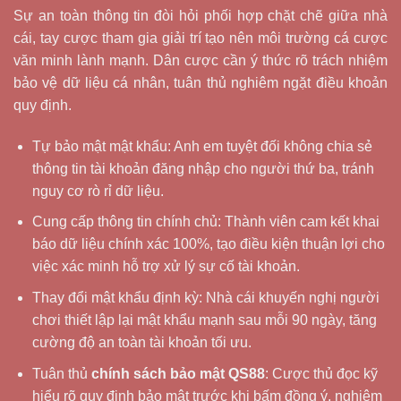
Sự an toàn thông tin đòi hỏi phối hợp chặt chẽ giữa nhà
cái, tay cược tham gia giải trí tạo nên môi trường cá cược
văn minh lành mạnh. Dân cược cần ý thức rõ trách nhiệm
bảo vệ dữ liệu cá nhân, tuân thủ nghiêm ngặt điều khoản
quy định.
Tự bảo mật mật khẩu: Anh em tuyệt đối không chia sẻ
thông tin tài khoản đăng nhập cho người thứ ba, tránh
nguy cơ rò rỉ dữ liệu.
Cung cấp thông tin chính chủ: Thành viên cam kết khai
báo dữ liệu chính xác 100%, tạo điều kiện thuận lợi cho
việc xác minh hỗ trợ xử lý sự cố tài khoản.
Thay đổi mật khẩu định kỳ: Nhà cái khuyến nghị người
chơi thiết lập lại mật khẩu mạnh sau mỗi 90 ngày, tăng
cường độ an toàn tài khoản tối ưu.
Tuân thủ
chính sách bảo mật QS88
: Cược thủ đọc kỹ
hiểu rõ quy định bảo mật trước khi bấm đồng ý, nghiêm