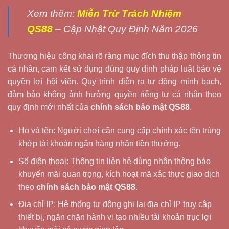
Xem thêm:
Miễn Trừ Trách Nhiệm
QS88
– Cập Nhật Quy Định Năm 2026
Thương hiệu công khai rõ ràng mục đích thu thập thông tin
cá nhân, cam kết sử dụng đúng quy định pháp luật bảo vệ
quyền lợi hội viên. Quy trình diễn ra tự động minh bạch,
đảm bảo không ảnh hưởng quyền riêng tư cá nhân theo
quy định mới nhất của
chính sách bảo mật QS88
.
Họ và tên: Người chơi cần cung cấp chính xác tên trùng
khớp tài khoản ngân hàng nhận tiền thưởng.
Số điện thoại: Thông tin liên hệ dùng nhận thông báo
khuyến mãi quan trọng, kích hoạt mã xác thực giao dịch
theo
chính sách bảo mật QS88
.
Địa chỉ IP: Hệ thống tự động ghi lại địa chỉ IP truy cập
thiết bị, ngăn chặn hành vi tạo nhiều tài khoản trục lợi