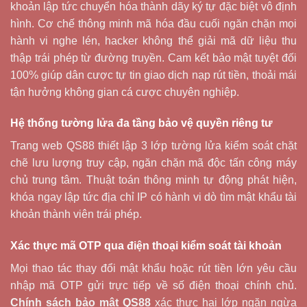
khoản lập tức chuyển hóa thành dãy ký tự đặc biệt vô định
hình. Cơ chế thông minh mã hóa đầu cuối ngăn chặn mọi
hành vi nghe lén, hacker không thể giải mã dữ liệu thu
thập trái phép từ đường truyền. Cam kết bảo mật tuyệt đối
100% giúp dân cược tự tin giao dịch nạp rút tiền, thoải mái
tận hưởng không gian cá cược chuyên nghiệp.
Hệ thống tường lửa đa tầng bảo vệ quyền riêng tư
Trang web QS88 thiết lập 3 lớp tường lửa kiểm soát chặt
chẽ lưu lượng truy cập, ngăn chặn mã độc tấn công máy
chủ trung tâm. Thuật toán thông minh tự động phát hiện,
khóa ngay lập tức địa chỉ IP có hành vi dò tìm mật khẩu tài
khoản thành viên trái phép.
Xác thực mã OTP qua điện thoại kiểm soát tài khoản
Mọi thao tác thay đổi mật khẩu hoặc rút tiền lớn yêu cầu
nhập mã OTP gửi trực tiếp về số điện thoại chính chủ.
Chính sách bảo mật QS88
xác thực hai lớp ngăn ngừa