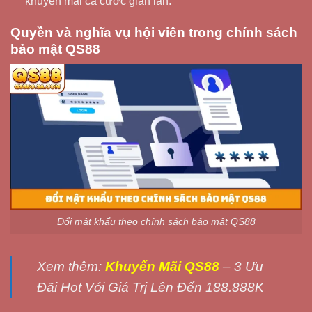
khuyến mãi cá cược gian lận.
Quyền và nghĩa vụ hội viên trong chính sách
bảo mật QS88
Đổi mật khẩu theo chính sách bảo mật QS88
Xem thêm:
Khuyến Mãi QS88
– 3 Ưu
Đãi Hot Với Giá Trị Lên Đến 188.888K