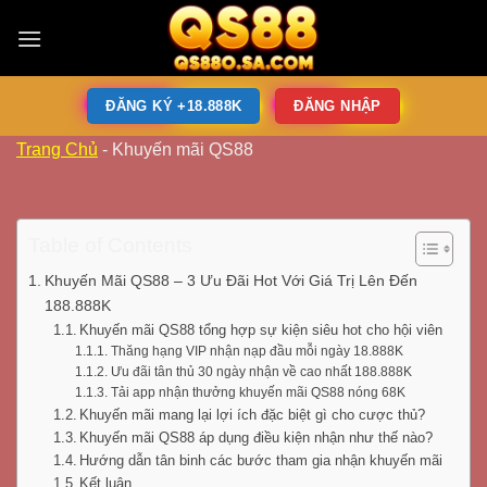
ĐĂNG KÝ +18.888K
ĐĂNG NHẬP
Trang Chủ
-
Khuyến mãi QS88
Table of Contents
Khuyến Mãi QS88 – 3 Ưu Đãi Hot Với Giá Trị Lên Đến
188.888K
Khuyến mãi QS88 tổng hợp sự kiện siêu hot cho hội viên
Thăng hạng VIP nhận nạp đầu mỗi ngày 18.888K
Ưu đãi tân thủ 30 ngày nhận về cao nhất 188.888K
Tải app nhận thưởng khuyến mãi QS88 nóng 68K
Khuyến mãi mang lại lợi ích đặc biệt gì cho cược thủ?
Khuyến mãi QS88 áp dụng điều kiện nhận như thế nào?
Hướng dẫn tân binh các bước tham gia nhận khuyến mãi
Kết luận