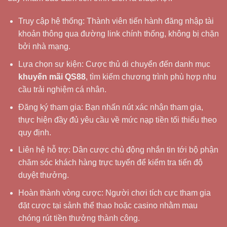
Truy cập hệ thống: Thành viên tiến hành đăng nhập tài
khoản thông qua đường link chính thống, không bị chặn
bởi nhà mạng.
Lựa chọn sự kiện: Cược thủ di chuyển đến danh mục
khuyến mãi QS88
, tìm kiếm chương trình phù hợp nhu
cầu trải nghiệm cá nhân.
Đăng ký tham gia: Bạn nhấn nút xác nhận tham gia,
thực hiện đầy đủ yêu cầu về mức nạp tiền tối thiểu theo
quy định.
Liên hệ hỗ trợ: Dân cược chủ động nhắn tin tới bộ phận
chăm sóc khách hàng trực tuyến để kiểm tra tiến độ
duyệt thưởng.
Hoàn thành vòng cược: Người chơi tích cực tham gia
đặt cược tại sảnh thể thao hoặc casino nhằm mau
chóng rút tiền thưởng thành công.